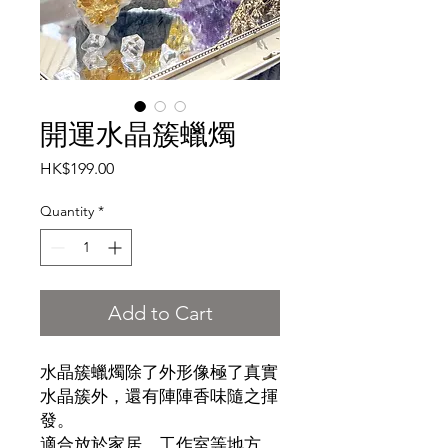
開運水晶簇蠟燭
Price
HK$199.00
Quantity
*
Add to Cart
水晶簇蠟燭除了外形像極了真實
水晶簇外，還有陣陣香味隨之揮
發。
適合放於家居、工作室等地方，