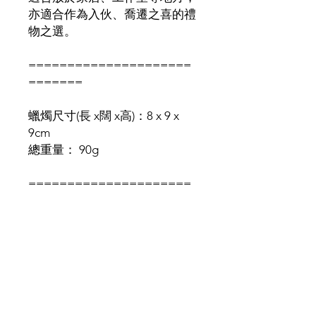
亦適合作為入伙、喬遷之喜的禮
物之選。
=====================
=======
蠟燭尺寸(長 x闊 x高)：8 x 9 x
9cm
總重量： 90g
=====================
========
蠟燭成份：
- 棕櫚蠟 ＋ 果凍蠟
選用來自美國、韓國天然蠟材制
作而成，絕無有害物質，孕婦、
幼童、寵物也可安心使用。