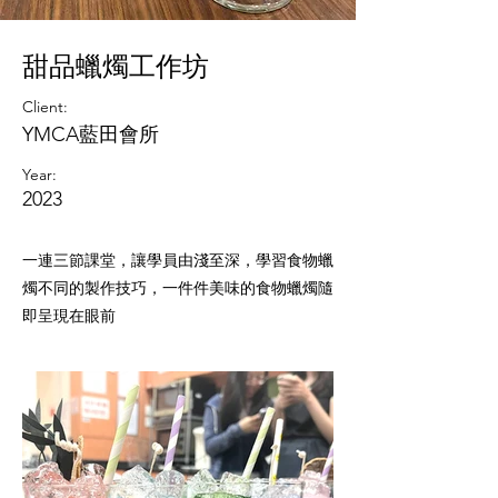
甜品蠟燭工作坊
Client:
YMCA藍田會所
Year:
2023
一連三節課堂，讓學員由淺至深，學習食物蠟
燭不同的製作技巧，一件件美味的食物蠟燭隨
即呈現在眼前