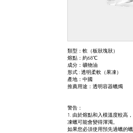
類型：軟（板狀塊狀）
熔點：約68℃
成分：礦物油
形式 : 透明柔軟（果凍）
產地：中國
推薦用途：透明容器蠟燭
警告：
1. 由於熔點和入模溫度較
凍蠟可能會變得渾濁。
如果您必須使用預先過蠟的蠟