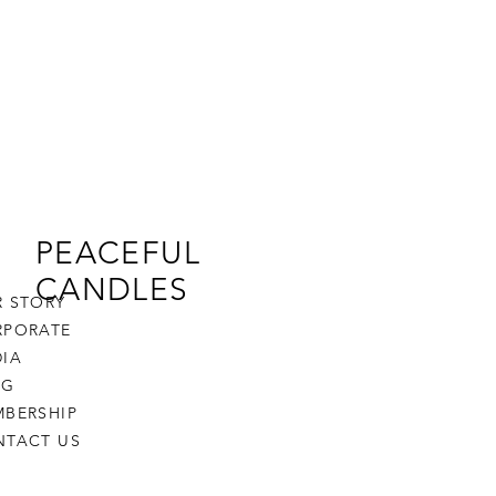
PEACEFUL
CANDLES
 STORY
RPORATE
IA
OG
BERSHIP
NTACT US