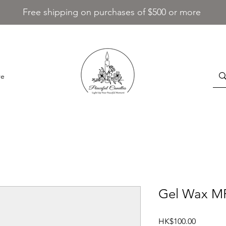
Free shipping on purchases of $500 or more
re
Gel Wax MP 
價格
HK$100.00