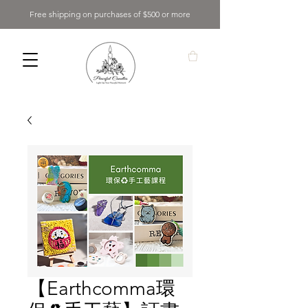
Free shipping on purchases of $500 or more
【Earthcomma環