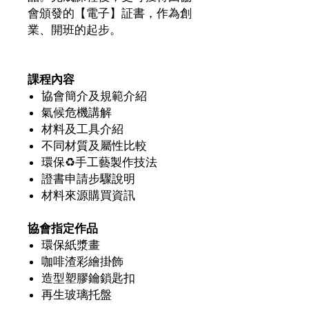
會頒發的【電子】証書，作為創
業、開班的起步。
課程內容
協會簡介及規範介紹
氣候危機講解
材料及工具介紹
不同材質及屬性比較
環保
♻
手工藝製作技法
證書申請步驟說明
材料來源購買資訊
協會指定作品
環保紙漿畫
咖啡渣彩繪掛飾
造型塑膠鑰鎖匙扣
再生玻璃托盤