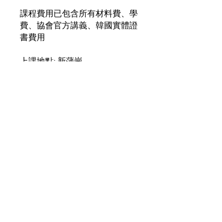
課程費用已包含所有材料費、學
費、協會官方講義、韓國實體證
書費用
上課地點: 新蒲崗
上課時間：12:00-16:00/18:00-
22:00
課程日數：一天
【 此頁面只供付款用途，請直
接與客服查詢及預約上課日
子。】
查詢及預約方法：
點擊網頁右下角對話視窗展
開對話
whatsapp
客服查詢