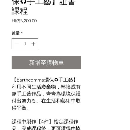
保♻️手工藝】証書
課程
價格
HK$3,200.00
數量
*
新增至購物車
【
Earthcomma
環保
♻
手工藝】
利用不同生活廢棄物，轉換成有
趣手工藝作品，齊齊為環境保護
付出努力
💪
。在生活和藝術中取
得平衡。
課程中製作【
4
件】指定課程作
品。完成課程後，更可獲得由協