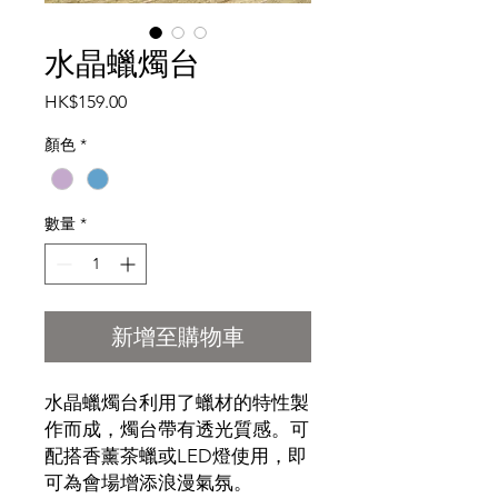
水晶蠟燭台
價格
HK$159.00
顏色
*
數量
*
新增至購物車
水晶蠟燭台利用了蠟材的特性製
作而成，燭台帶有透光質感。可
配搭香薰茶蠟或LED燈使用，即
可為會場增添浪漫氣氛。