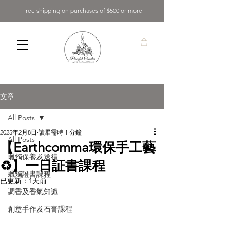
Free shipping on purchases of $500 or more
文章
All Posts
2025年2月8日
讀畢需時 1 分鐘
All Posts
【Earthcomma環保手工藝
蠟燭保養及送禮
♻️】一日証書課程
蠟燭證書課程
已更新：
1天前
調香及香氣知識
創意手作及石膏課程